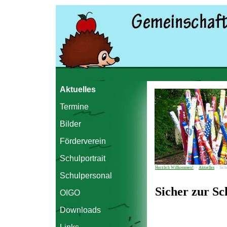
Aktuelles
Termine
Bilder
Förderverein
Schulportrait
Herzlich Willkommen!
›
Aktuelles
›
Sich
Schulpersonal
Sicher zur Sc
OIGO
Downloads