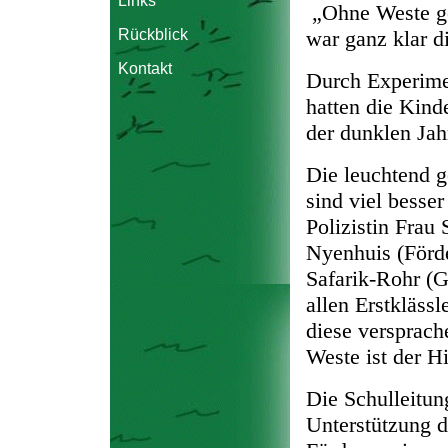
Links
„
Ohne Weste ge
war ganz klar d
Rückblick
Kontakt
Durch Experime
hatten die Kind
der dunklen Ja
Die leuchtend g
sind
viel besser
Polizistin Frau
Nyenhuis (Förd
Safarik-Rohr (G
allen Erstkläss
diese versprach
Weste ist der H
Die Schulleitun
Unterstützung d